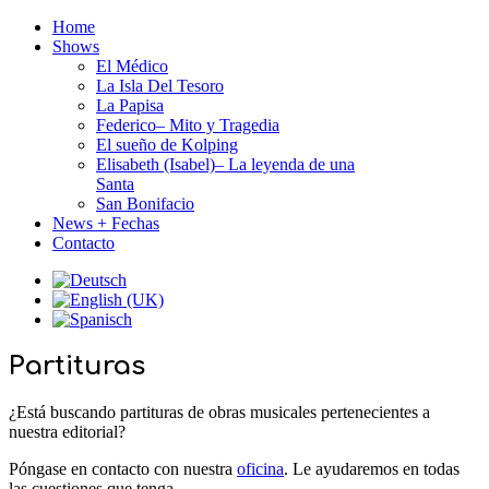
Home
Shows
El Médico
La Isla Del Tesoro
La Papisa
Federico– Mito y Tragedia
El sueño de Kolping
Elisabeth (Isabel)– La leyenda de una
Santa
San Bonifacio
News + Fechas
Contacto
Partituras
¿Está buscando partituras de obras musicales pertenecientes a
nuestra editorial?
Póngase en contacto con nuestra
oficina
. Le ayudaremos en todas
las cuestiones que tenga.