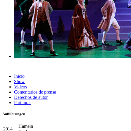
Inicio
Show
Videos
Comentarios de prensa
Derechos de autor
Partituras
Aufführungen
Hameln
2014