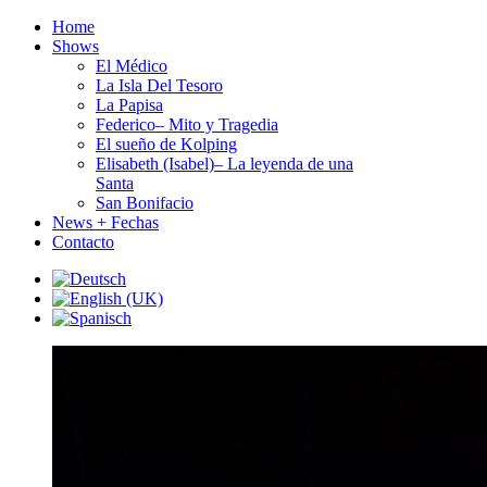
Home
Shows
El Médico
La Isla Del Tesoro
La Papisa
Federico– Mito y Tragedia
El sueño de Kolping
Elisabeth (Isabel)– La leyenda de una
Santa
San Bonifacio
News + Fechas
Contacto