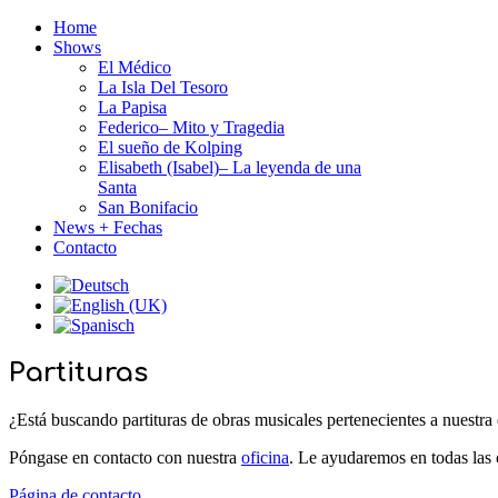
Home
Shows
El Médico
La Isla Del Tesoro
La Papisa
Federico– Mito y Tragedia
El sueño de Kolping
Elisabeth (Isabel)– La leyenda de una
Santa
San Bonifacio
News + Fechas
Contacto
Partituras
¿Está buscando partituras de obras musicales pertenecientes a nuestra 
Póngase en contacto con nuestra
oficina
. Le ayudaremos en todas las 
Página de contacto