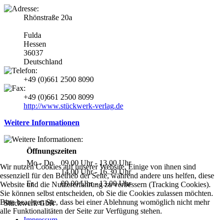
Rhönstraße 20a
Fulda
Hessen
36037
Deutschland
+49 (0)661 2500 8090
+49 (0)661 2500 8099
http://www.stückwerk-verlag.de
Weitere Informationen
Öffnungszeiten
Mo - Do
09.00 Uhr - 13.00 Uhr
Wir nutzen Cookies auf unserer Website. Einige von ihnen sind
14.00 Uhr - 16.30 Uhr
essenziell für den Betrieb der Seite, während andere uns helfen, diese
Fr
09.00 Uhr - 13.00 Uhr
Website und die Nutzererfahrung zu verbessern (Tracking Cookies).
Sie können selbst entscheiden, ob Sie die Cookies zulassen möchten.
Bitte beachten Sie, dass bei einer Ablehnung womöglich nicht mehr
Stückwerk GbR
alle Funktionalitäten der Seite zur Verfügung stehen.
Impressum