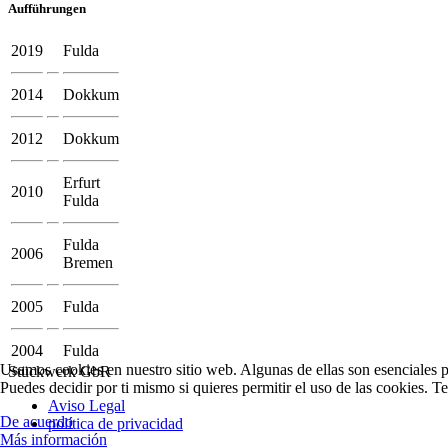
Aufführungen
2019
Fulda
2014
Dokkum
2012
Dokkum
Erfurt
2010
Fulda
Fulda
2006
Bremen
2005
Fulda
2004
Fulda
Usamos cookies en nuestro sitio web. Algunas de ellas son esenciales pa
Stückwerk GbR
Puedes decidir por ti mismo si quieres permitir el uso de las cookies. T
Aviso Legal
De acuerdo
política de privacidad
Más información