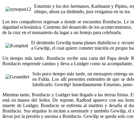
Esturmio y los dos hermanos, Karlmann y Pipino, re
obispo, ahora ya distituido, jura venganza en su ira.
Los tres compañeros regresan a donde se encuentra Bonifacio. Le in
dignidad eclesiástica. Contento del desarrollo de los acontecimientos,
de la cruz en el monasterio da lugar a un festejo para celebrarla.
El destituido Gewilip trama planes diabólicos y recur
a Gewilip, el cual quiere cometer traición en propio ba
Un tiempo más tarde, Bonifacio recibe una carta del Papa desde Ro
Bonifacio emprende camino y lleva a Luidger como su acompañante, m
Solo poco tiempo más tarde, un mensajero entrega un e
en Fulda. Los allí presentes entienden de que se debe
falsificarlo: Gewilip! Inmediatamente Esturmio, junto
Mientras tanto, Bonifacio y Luidger han llegado a las tierras frisias. 
está en manos del Señor. De repente, Radbod aparece con sus homb
muerte de Luidger, Bonifacio se enfrenta al martirio y desafía al 
Bonifacio. Sus séquitos lo incitan a asesinarle y también Gewilip, el 
llevar por la presión y asesina a Bonifacio. Gewilip se queda solo co