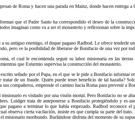
gresan de Roma y hacen una parada en Mainz, donde hacen entrega a G
forman que el Padre Santo ha correspondido el deseo de la construcci
 todos imaginan como va a ser el monasterio y reflexionan sobre la impo
re a su antiguo enemigo, el duque pagano Radbod. Le ofrece tenderle u
ndo, pero ve la posibilidad de liberarse de Bonifacio de una vez por toda
ma, el cual le encomienda seguir su labor misionaria en las tierra
ientras que Esturmio supervisa la construcción del monasterio.
scrito sellado por el Papa, en el que se le pide a Bonifacio informar e
 tratar de un fraude. Quién puede tener beneficio de tal hazaña? Solo 
 a sus compañeros, emprende el camino hacia Roma para prevenir a Bonif
El misionario es visitado por una visión mortal. Pero Bonifacio no se ab
res. Luidger trata de anteponerse a Bonifacio protegiéndolo y es a
duque pagano a terminar lo que había empezado. Radbod reconoce el p
cual observa cierta vacilación, insiste en que cumpla su parte del trat
n el misionario moribundo. Burlándose disfruta del momento de su supue