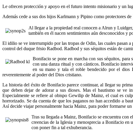
Le ofrecen protección y apoyo en el futuro intento misionario y un luga
Además cede a sus dos hijos Karlmann y Pipino como protectores de Bo
Al llegar a la propiedad real conocen a Alrun y Luidger, 
también en él nacen sentimientos aún desconocidos y p
El idilio se ve interrumpido por las tropas de Odin, las cuales pasan a
control del duque frisio Radbod. Radbod y sus séquitos están de camin
Bonifacio se pone en marcha con sus séquitos, para s
con una danza ritual y con cánticos. Bonifacio inter
en su mano y tala el roble bendecido por el dios 
reverentemente al poder del Dios cristiano.
La historia del éxito de Bonifacio parece continuar, al llegar su prim
que deben dejar de adorar a sus dioses. Mas el bautismo se ve int
Especialmente se refiere al obispo Gewilip de Mainz, el cual es culp
horrorizado. Se da cuenta de que los paganos no han accedido a baut
Así decide viajar personalmente hacia Mainz, para poder formarse un 
Tras su llegada a Mainz, Bonifacio se encuentra con el
creencias de la Iglesia y menosprecia a Bonifacio en u
con poner fin a tal exhuberancia.