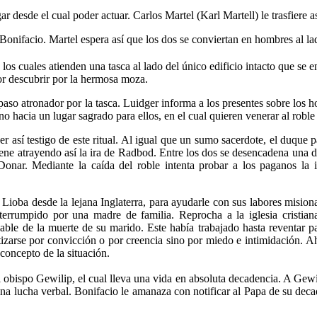
r desde el cual poder actuar. Carlos Martel (Karl Martell) le trasfiere 
nifacio. Martel espera así que los dos se conviertan en hombres al lad
los cuales atienden una tasca al lado del único edificio intacto que se e
or descubrir por la hermosa moza.
 paso atronador por la tasca. Luidger informa a los presentes sobre los 
o hacia un lugar sagrado para ellos, en el cual quieren venerar al rob
er así testigo de este ritual. Al igual que un sumo sacerdote, el duque
viene atrayendo así la ira de Radbod. Entre los dos se desencadena una 
Donar. Mediante la caída del roble intenta probar a los paganos la 
a Lioba desde la lejana Inglaterra, para ayudarle con sus labores mision
errumpido por una madre de familia. Reprocha a la iglesia cristiana
able de la muerte de su marido. Este había trabajado hasta reventar p
izarse por convicción o por creencia sino por miedo e intimidación. A
concepto de la situación.
 obispo Gewilip, el cual lleva una vida en absoluta decadencia. A Gewil
na lucha verbal. Bonifacio le amanaza con notificar al Papa de su decad