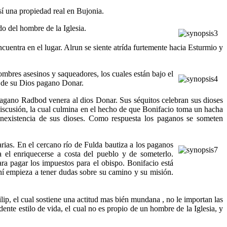
así una propiedad real en Bujonia.
o del hombre de la Iglesia.
ncuentra en el lugar. Alrun se siente atrída furtemente hacia Esturmio y
hombres asesinos y saqueadores, los cuales están bajo el
le de su Dios pagano Donar.
 pagano Radbod venera al dios Donar. Sus séquitos celebran sus dioses
discusión, la cual culmina en el hecho de que Bonifacio toma un hacha
inexistencia de sus dioses. Como respuesta los paganos se someten
arias. En el cercano río de Fulda bautiza a los paganos
 el enriquecerse a costa del pueblo y de someterlo.
ara pagar los impuestos para el obispo. Bonifacio está
hí empieza a tener dudas sobre su camino y su misión.
ip, el cual sostiene una actitud mas bién mundana , no le importan las
ente estilo de vida, el cual no es propio de un hombre de la Iglesia, y