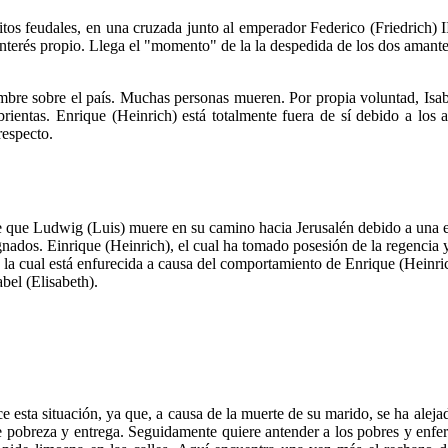
itos feudales, en una cruzada junto al emperador Federico (Friedrich) I
interés propio. Llega el "momento" de la la despedida de los dos amante
re sobre el país. Muchas personas mueren. Por propia voluntad, Isabe
rientas. Enrique (Heinrich) está totalmente fuera de sí debido a los a
respecto.
de que Ludwig (Luis) muere en su camino hacia Jerusalén debido a una ep
gnados. Einrique (Heinrich), el cual ha tomado posesión de la regencia y 
la cual está enfurecida a causa del comportamiento de Enrique (Heinrich
abel (Elisabeth).
ace esta situación, ya que, a causa de la muerte de su marido, se ha alej
 pobreza y entrega. Seguidamente quiere antender a los pobres y enfe