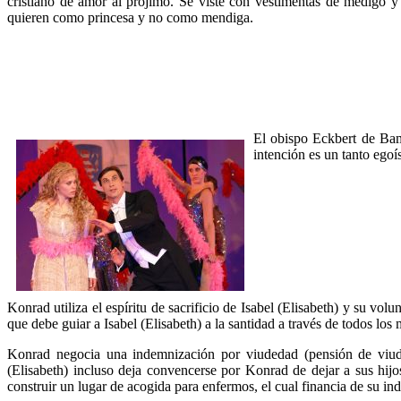
cristiano de amor al prójimo. Se viste con vestimentas de medigo y
quieren como princesa y no como mendiga.
El obispo Eckbert de Bamb
intención es un tanto egoí
Konrad utiliza el espíritu de sacrificio de Isabel (Elisabeth) y su v
que debe guiar a Isabel (Elisabeth) a la santidad a través de todos los
Konrad negocia una indemnización por viudedad (pensión de viuded
(Elisabeth) incluso deja convencerse por Konrad de dejar a sus hij
construir un lugar de acogida para enfermos, el cual financia de su i