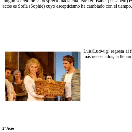
ningún secreto de su desprecio hacia ella. Para el, Isabel (Elisabeth)
actos es Sofía (Sophie) cuyo escepticismo ha cambiado con el tiempo.
Luis(Ludwig) regresa al fi
más necesitados, la llenan
2° Acto