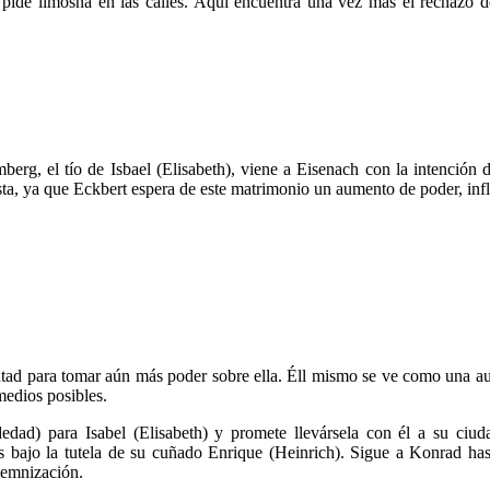
 pide limosna en las calles. Aquí encuentra una vez más el rechazo d
erg, el tío de Isbael (Elisabeth), viene a Eisenach con la intención 
sta, ya que Eckbert espera de este matrimonio un aumento de poder, infl
oluntad para tomar aún más poder sobre ella. Éll mismo se ve como una 
 medios posibles.
ad) para Isabel (Elisabeth) y promete llevársela con él a su ciud
os bajo la tutela de su cuñado Enrique (Heinrich). Sigue a Konrad ha
ndemnización.