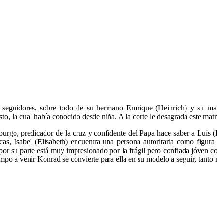
s seguidores, sobre todo de su hermano Emrique (Heinrich) y su mad
to, la cual había conocido desde niña. A la corte le desagrada este mat
rgo, predicador de la cruz y confidente del Papa hace saber a Luís (Lu
icas, Isabel (Elisabeth) encuentra una persona autoritaria como figu
or su parte está muy impresionado por la frágil pero confiada jóven con
iempo a venir Konrad se convierte para ella en su modelo a seguir, tanto