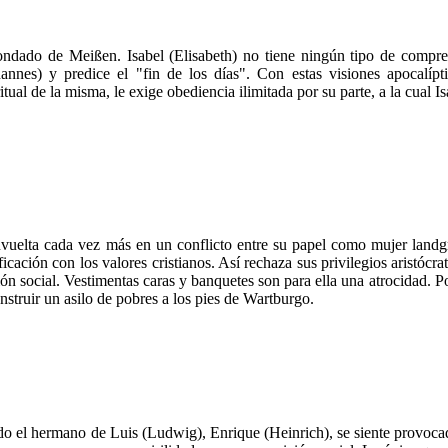
ondado de Meißen. Isabel (Elisabeth) no tiene ningún tipo de compre
hannes) y predice el "fin de los días". Con estas visiones apocalíp
tual de la misma, le exige obediencia ilimitada por su parte, a la cual I
envuelta cada vez más en un conflicto entre su papel como mujer landgr
ficación con los valores cristianos. Así rechaza sus privilegios aristócr
ción social. Vestimentas caras y banquetes son para ella una atrocidad. P
struir un asilo de pobres a los pies de Wartburgo.
do el hermano de Luis (Ludwig), Enrique (Heinrich), se siente provoca