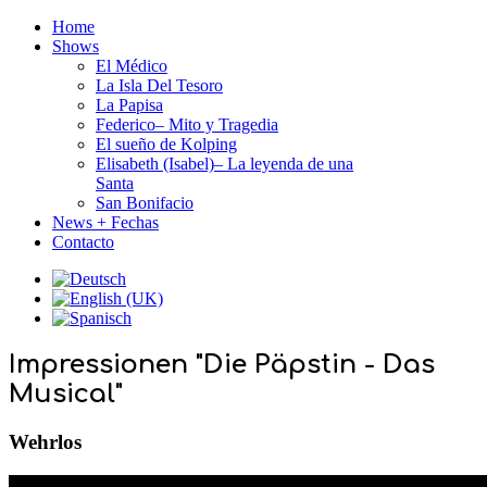
Home
Shows
El Médico
La Isla Del Tesoro
La Papisa
Federico– Mito y Tragedia
El sueño de Kolping
Elisabeth (Isabel)– La leyenda de una
Santa
San Bonifacio
News + Fechas
Contacto
Impressionen "Die Päpstin - Das
Musical"
Wehrlos