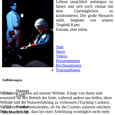
Lebens tatsächlich aufsteigen zu
lassen und sich noch einmal mit
dem Unerträglichen zu
konfrontieren. Der große Monarch
stirbt, begleitet von seinem
Trugbild Katte.
Einsam, aber erlöst.
Start
Show
Videos
Pressestimmen
Rechteanfragen
Notenanfragen
Aufführungen
Hameln
2014
Wir nutzen Cookies auf unserer Website. Einige von ihnen sind
Fulda
essenziell für den Betrieb der Seite, während andere uns helfen, diese
Website und die Nutzererfahrung zu verbessern (Tracking Cookies).
2012
Potsdam
Sie können selbst entscheiden, ob Sie die Cookies zulassen möchten.
Bitte beachten Sie, dass bei einer Ablehnung womöglich nicht mehr
Stückwerk GbR