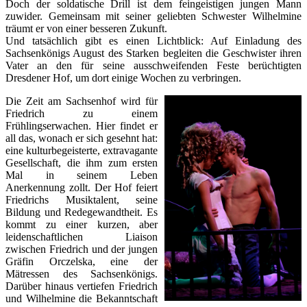
Doch der soldatische Drill ist dem feingeistigen jungen Mann
zuwider. Gemeinsam mit seiner geliebten Schwester Wilhelmine
träumt er von einer besseren Zukunft.
Und tatsächlich gibt es einen Lichtblick: Auf Einladung des
Sachsenkönigs August des Starken begleiten die Geschwister ihren
Vater an den für seine ausschweifenden Feste berüchtigten
Dresdener Hof, um dort einige Wochen zu verbringen.
Die Zeit am Sachsenhof wird für
Friedrich zu einem
Frühlingserwachen. Hier findet er
all das, wonach er sich gesehnt hat:
eine kulturbegeisterte, extravagante
Gesellschaft, die ihm zum ersten
Mal in seinem Leben
Anerkennung zollt. Der Hof feiert
Friedrichs Musiktalent, seine
Bildung und Redegewandtheit. Es
kommt zu einer kurzen, aber
leidenschaftlichen Liaison
zwischen Friedrich und der jungen
Gräfin Orczelska, eine der
Mätressen des Sachsenkönigs.
Darüber hinaus vertiefen Friedrich
und Wilhelmine die Bekanntschaft