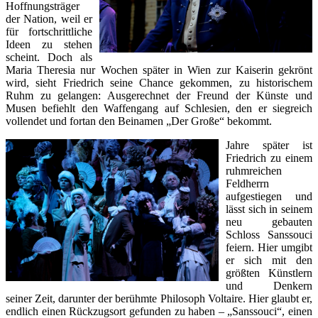
Hoffnungsträger
der Nation, weil er
für fortschrittliche
Ideen zu stehen
scheint. Doch als
Maria Theresia nur Wochen später in Wien zur Kaiserin gekrönt
wird, sieht Friedrich seine Chance gekommen, zu historischem
Ruhm zu gelangen: Ausgerechnet der Freund der Künste und
Musen befiehlt den Waffengang auf Schlesien, den er siegreich
vollendet und fortan den Beinamen „Der Große“ bekommt.
Jahre später ist
Friedrich zu einem
ruhmreichen
Feldherrn
aufgestiegen und
lässt sich in seinem
neu gebauten
Schloss Sanssouci
feiern. Hier umgibt
er sich mit den
größten Künstlern
und Denkern
seiner Zeit, darunter der berühmte Philosoph Voltaire. Hier glaubt er,
endlich einen Rückzugsort gefunden zu haben – „Sanssouci“, einen